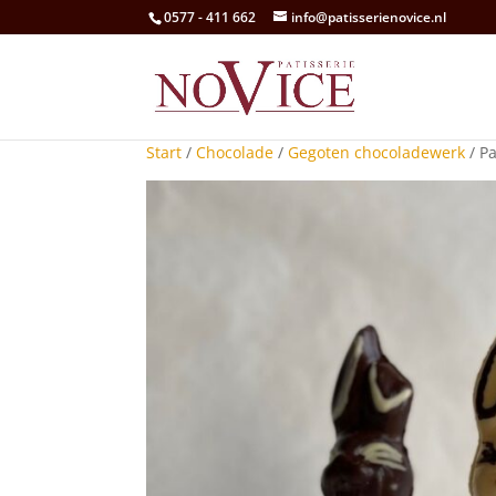
0577 - 411 662
info@patisserienovice.nl
Start
/
Chocolade
/
Gegoten chocoladewerk
/ P