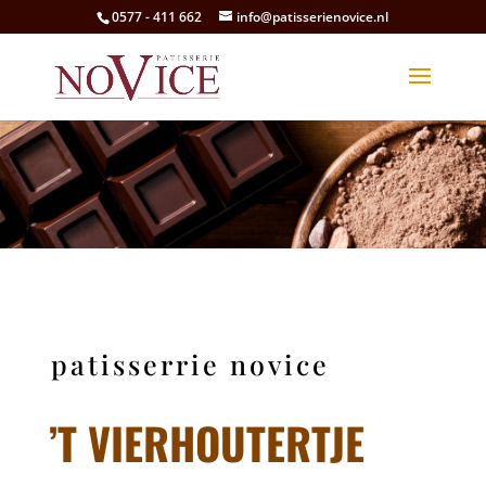
0577 - 411 662
info@patisserienovice.nl
patisserrie novice
’T VIERHOUTERTJE