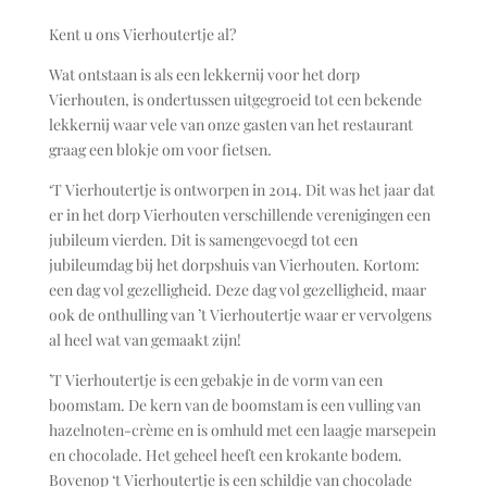
Kent u ons Vierhoutertje al?
Wat ontstaan is als een lekkernij voor het dorp
Vierhouten, is ondertussen uitgegroeid tot een bekende
lekkernij waar vele van onze gasten van het restaurant
graag een blokje om voor fietsen.
‘T Vierhoutertje is ontworpen in 2014. Dit was het jaar dat
er in het dorp Vierhouten verschillende verenigingen een
jubileum vierden. Dit is samengevoegd tot een
jubileumdag bij het dorpshuis van Vierhouten. Kortom:
een dag vol gezelligheid. Deze dag vol gezelligheid, maar
ook de onthulling van ’t Vierhoutertje waar er vervolgens
al heel wat van gemaakt zijn!
’T Vierhoutertje is een gebakje in de vorm van een
boomstam. De kern van de boomstam is een vulling van
hazelnoten-crème en is omhuld met een laagje marsepein
en chocolade. Het geheel heeft een krokante bodem.
Bovenop ‘t Vierhoutertje is een schildje van chocolade