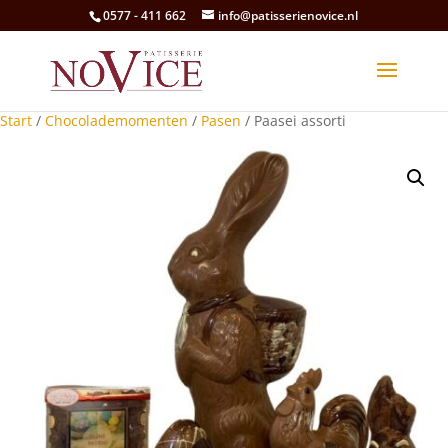
0577 - 411 662
info@patisserienovice.nl
Start
/
Chocolademomenten
/
Pasen
/ Paasei assorti