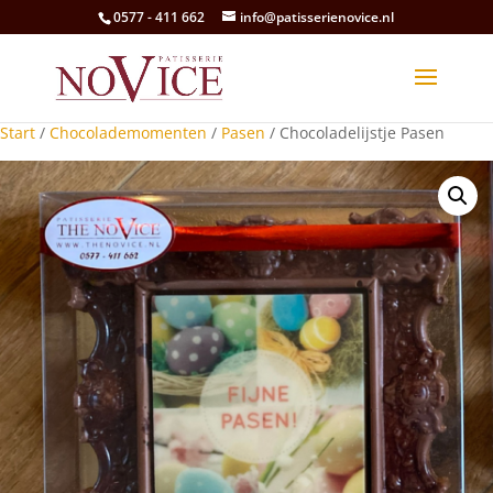
0577 - 411 662
info@patisserienovice.nl
Start
/
Chocolademomenten
/
Pasen
/ Chocoladelijstje Pasen