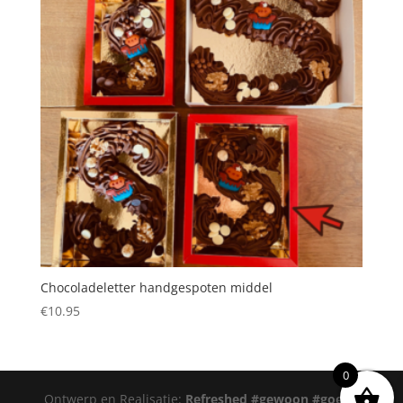
Chocoladeletter handgespoten middel
€
10.95
0
Ontwerp en Realisatie:
Refreshed #gewoon #goede