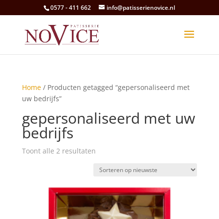
0577 - 411 662
info@patisserienovice.nl
Home
/ Producten getagged “gepersonaliseerd met
uw bedrijfs”
gepersonaliseerd met uw
bedrijfs
Gesorteerd
Toont alle 2 resultaten
op
nieuwste