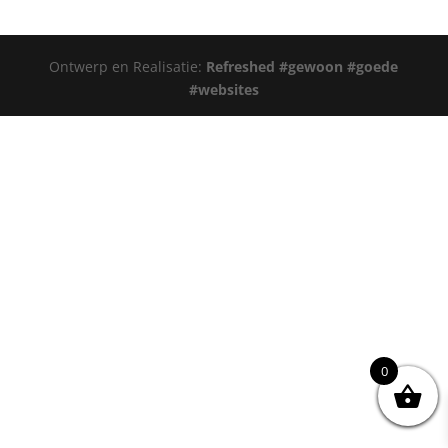
Ontwerp en Realisatie:
Refreshed #gewoon #goede
#websites
0